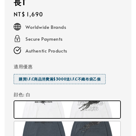
長T
Regular
NT$ 1,690
price
Worldwide Brands
Secure Payments
Authentic Products
適用優惠
購買I.F.C商品消費滿$3000送I.F.C不織布袋乙個
顔色
: 白