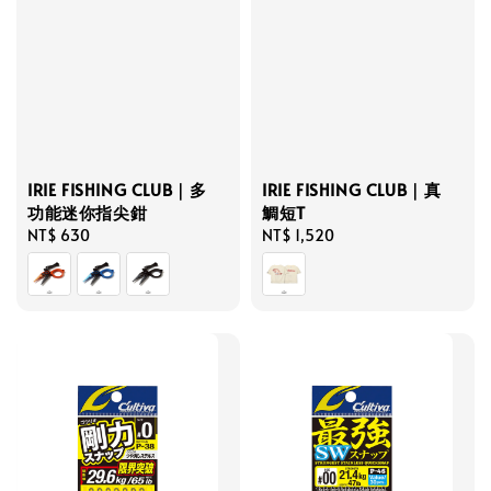
IRIE FISHING CLUB｜多
IRIE FISHING CLUB｜真
功能迷你指尖鉗
鯛短T
Regular
NT$ 630
Regular
NT$ 1,520
price
price