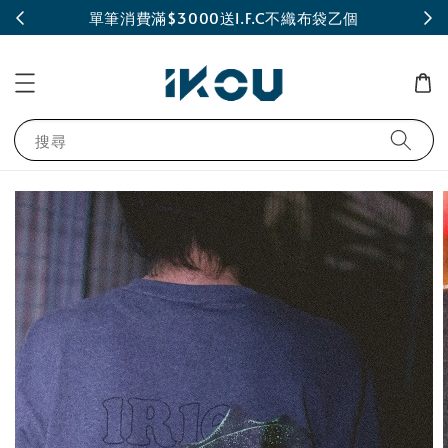
INE
單筆消費滿$3000送I.F.C不織布袋乙個
搜尋