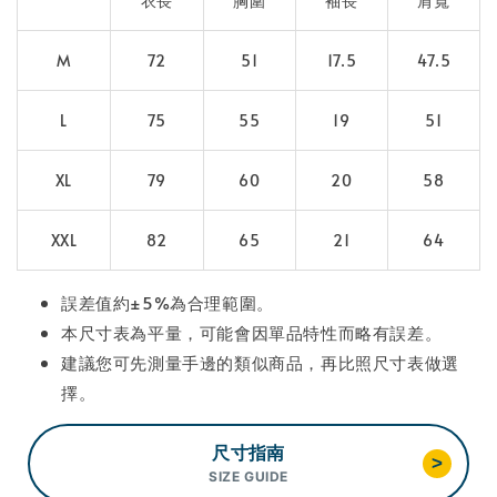
衣長
胸圍
袖長
肩寬
M
72
51
17.5
47.5
L
75
55
19
51
XL
79
60
20
58
XXL
82
65
21
64
誤差值約±5%為合理範圍。
本尺寸表為平量，可能會因單品特性而略有誤差。
建議您可先測量手邊的類似商品，再比照尺寸表做選
擇。
尺寸指南
>
SIZE GUIDE