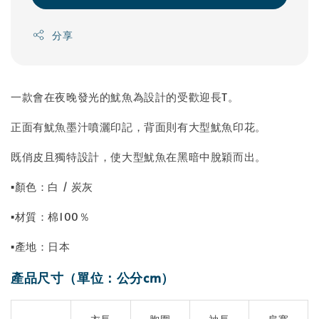
分享
一款會在夜晚發光的魷魚為設計的受歡迎長T。
正面有魷魚墨汁噴灑印記，背面則有大型魷魚印花。
既俏皮且獨特設計，使大型魷魚在黑暗中脫穎而出。
▪顏色：白 / 炭灰
▪材質：棉100％
▪產地：日本
產品尺寸（單位：公分cm）