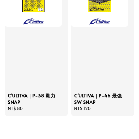
C'ULTIVA｜P-38 剛力
C'ULTIVA｜P-46 最強
SNAP
SW SNAP
Regular
NT$ 80
Regular
NT$ 120
price
price