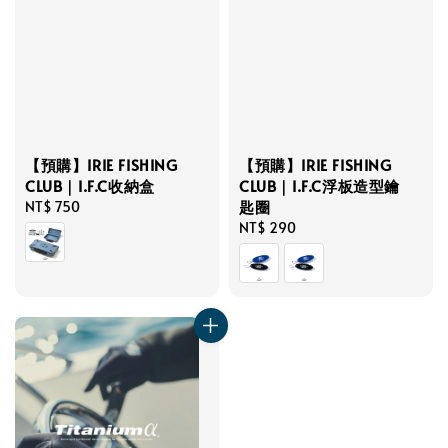
【預購】IRIE FISHING
【預購】IRIE FISHING
CLUB｜I.F.C收納盒
CLUB｜I.F.C浮板造型鑰
匙圈
Regular
NT$ 750
price
Regular
NT$ 290
price