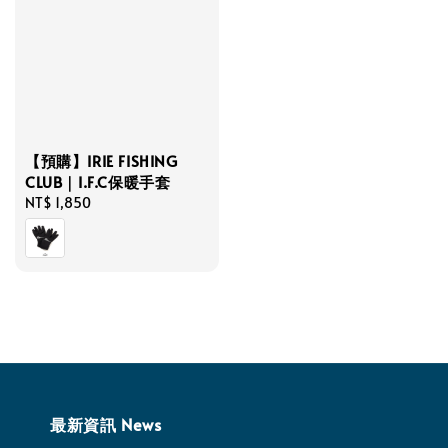
【預購】IRIE FISHING
CLUB｜I.F.C保暖手套
Regular
NT$ 1,850
price
最新資訊 News