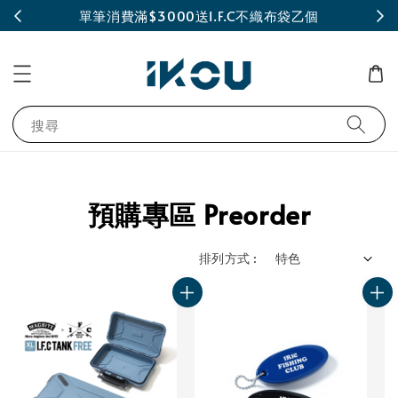
INE
單筆消費滿$3000送I.F.C不織布袋乙個
搜尋
預購專區 Preorder
排列方式 :