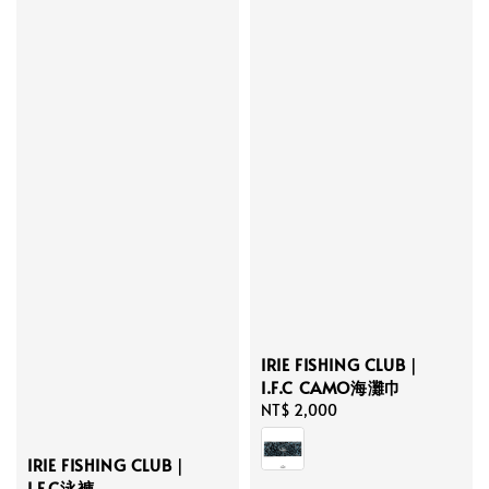
IRIE FISHING CLUB｜
I.F.C CAMO海灘巾
Regular
NT$ 2,000
price
IRIE FISHING CLUB｜
I.F.C泳褲