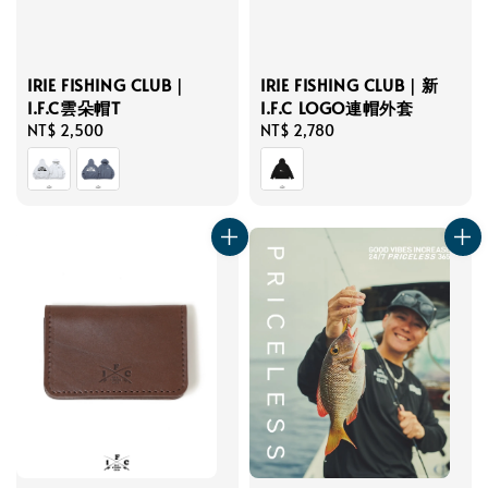
IRIE FISHING CLUB｜
IRIE FISHING CLUB｜新
I.F.C雲朵帽T
I.F.C LOGO連帽外套
Regular
NT$ 2,500
Regular
NT$ 2,780
price
price