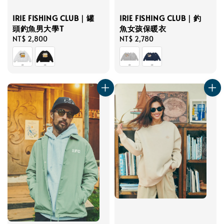
IRIE FISHING CLUB｜罐
IRIE FISHING CLUB｜釣
頭釣魚男大學T
魚女孩保暖衣
Regular
NT$ 2,800
Regular
NT$ 2,780
price
price