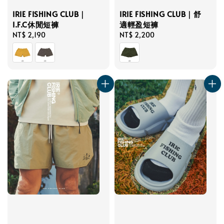
IRIE FISHING CLUB｜
IRIE FISHING CLUB｜舒
I.F.C休閒短褲
適輕盈短褲
Regular
NT$ 2,190
Regular
NT$ 2,200
price
price