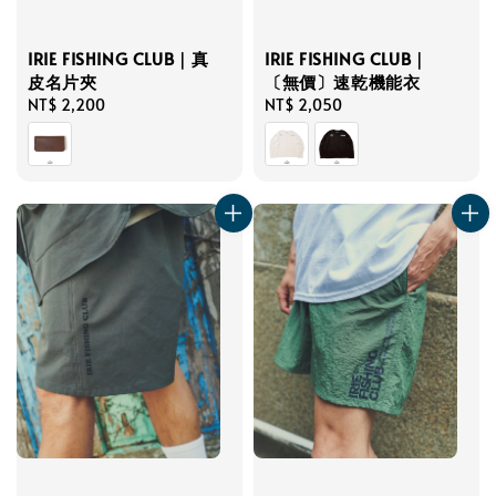
IRIE FISHING CLUB｜
IRIE FISHING CLUB｜真
〔無價〕速乾機能衣
皮名片夾
Regular
NT$ 2,050
Regular
NT$ 2,200
price
price