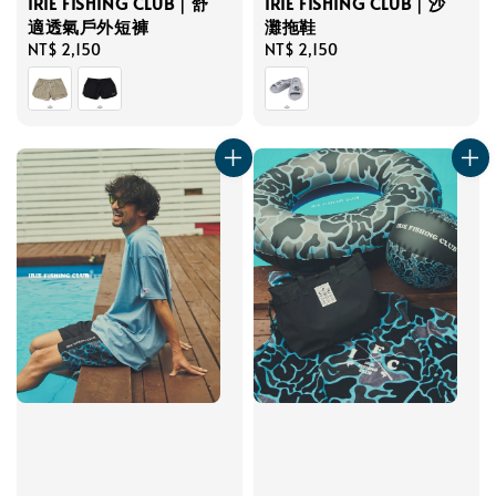
IRIE FISHING CLUB｜沙
IRIE FISHING CLUB｜舒
灘拖鞋
適透氣戶外短褲
Regular
NT$ 2,150
Regular
NT$ 2,150
price
price