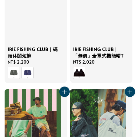
IRIE FISHING CLUB｜碼
IRIE FISHING CLUB｜
頭休閒短褲
「無價」全罩式機能帽T
Regular
NT$ 2,200
Regular
NT$ 2,020
price
price