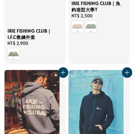
IRIE FISHING CLUB｜魚
鈎造型大學T
Regular
NT$ 2,500
price
IRIE FISHING CLUB｜
I.F.C教練外套
Regular
NT$ 2,900
price