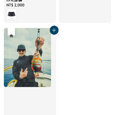
Regular
NT$ 2,000
price
售完