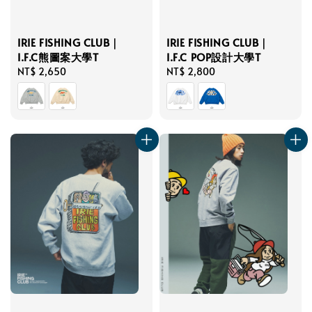
IRIE FISHING CLUB｜
IRIE FISHING CLUB｜
I.F.C熊圖案大學T
I.F.C POP設計大學T
Regular
NT$ 2,650
Regular
NT$ 2,800
price
price