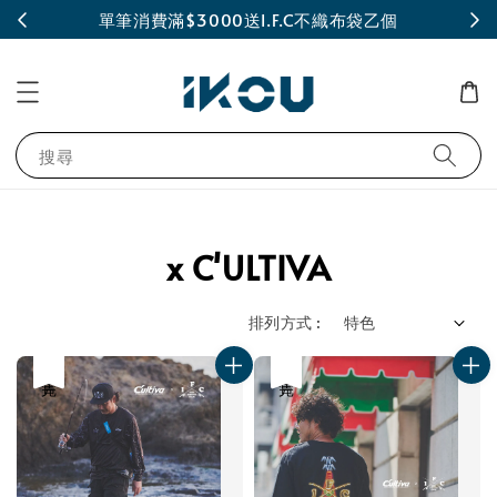
INE
單筆消費滿$3000送I.F.C不織布袋乙個
搜尋
x C'ULTIVA
排列方式 :
售完
售完