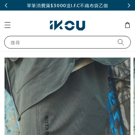
INE
單筆消費滿$3000送I.F.C不織布袋乙個
搜尋