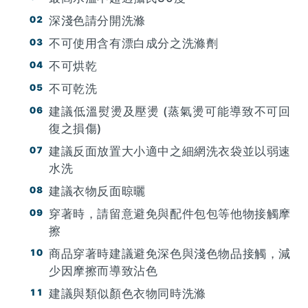
深淺色請分開洗滌
不可使用含有漂白成分之洗滌劑
不可烘乾
不可乾洗
建議低溫熨燙及壓燙 (蒸氣燙可能導致不可回
復之損傷)
建議反面放置大小適中之細網洗衣袋並以弱速
水洗
建議衣物反面晾曬
穿著時，請留意避免與配件包包等他物接觸摩
擦
商品穿著時建議避免深色與淺色物品接觸，減
少因摩擦而導致沾色
建議與類似顏色衣物同時洗滌