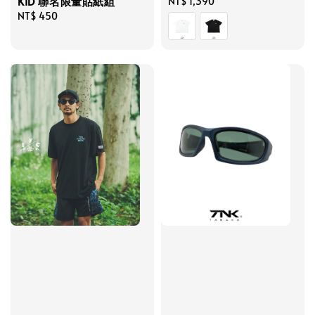
KID 聯名限量貼紙組
Regular
NT$ 1,390
Regular
NT$ 450
price
price