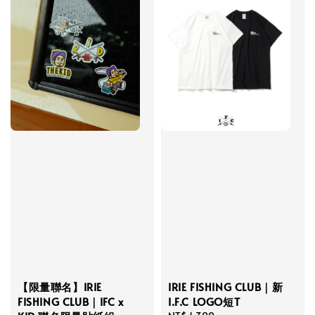
【限量聯名】IRIE
IRIE FISHING CLUB｜新
FISHING CLUB｜IFC x
I.F.C LOGO短T