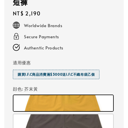
短褲
Regular
NT$ 2,190
price
Worldwide Brands
Secure Payments
Authentic Products
適用優惠
購買I.F.C商品消費滿$3000送I.F.C不織布袋乙個
顔色
: 芥末黃