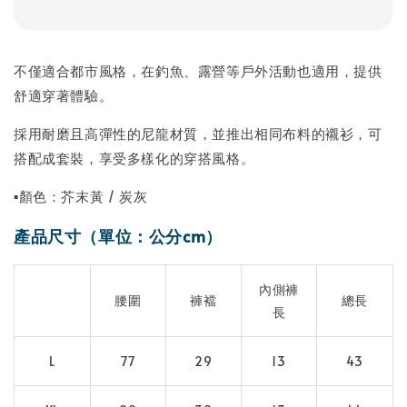
不僅適合都市風格，在釣魚、露營等戶外活動也適用，提供
舒適穿著體驗。
採用耐磨且高彈性的尼龍材質，並推出相同布料的襯衫，可
搭配成套裝，享受多樣化的穿搭風格。
▪顏色：芥末黃 / 炭灰
產品尺寸（單位：公分cm）
內側褲
腰圍
褲襠
總長
長
L
77
29
13
43