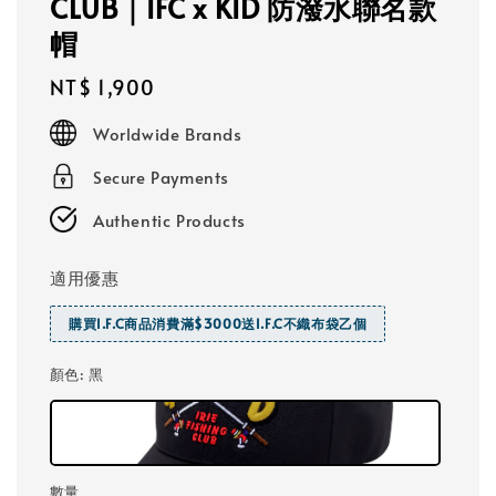
CLUB｜IFC x KID 防潑水聯名款
帽
Regular
NT$ 1,900
price
Worldwide Brands
Secure Payments
Authentic Products
適用優惠
購買I.F.C商品消費滿$3000送I.F.C不織布袋乙個
顏色
: 黑
數量