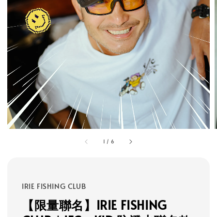
1
/
6
IRIE FISHING CLUB
【限量聯名】IRIE FISHING