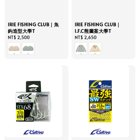
IRIE FISHING CLUB｜魚
IRIE FISHING CLUB｜
鈎造型大學T
I.F.C熊圖案大學T
Regular
NT$ 2,500
Regular
NT$ 2,650
price
price