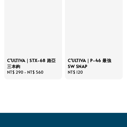
C'ULTIVA｜STX-68 路亞
C'ULTIVA｜P-46 最強
三本鉤
SW SNAP
Regular
NT$ 290
-
NT$ 560
Regular
NT$ 120
price
price