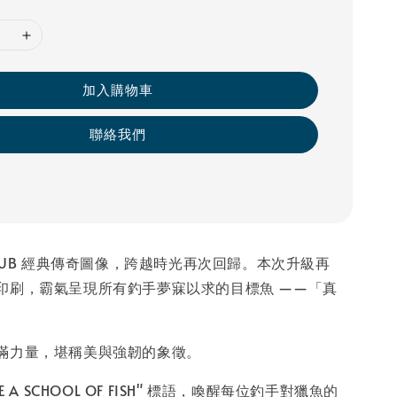
加入購物車
聯絡我們
ING CLUB 經典傳奇圖像，跨越時光再次回歸。本次升級再
印刷，霸氣呈現所有釣手夢寐以求的目標魚 ——「真
滿力量，堪稱美與強韌的象徵。
E A SCHOOL OF FISH" 標語，喚醒每位釣手對獵魚的