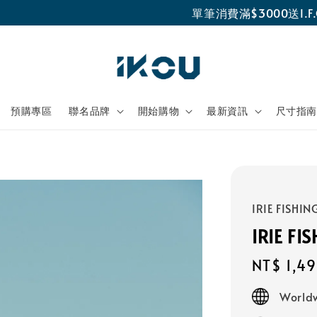
單筆消費滿$3000送I.F.C不織布袋乙個
預購專區
聯名品牌
開始購物
最新資訊
尺寸指
IRIE FISHIN
IRIE F
Regular
NT$ 1,4
price
World