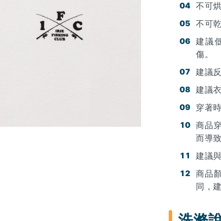
不可
不可
建議
傷。
建議
建議
穿著
商品
而導
建議
商品
同，
洗滌