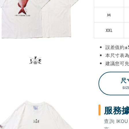
M
XXL
誤差值約±
本尺寸表
建議您可
尺
SIZ
服務
查詢 IK