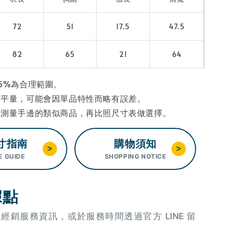
72
51
17.5
47.5
82
65
21
64
5%為合理範圍。
為平量，可能會因單品特性而略有誤差。
先測量手邊的類似商品，再比照尺寸表做選擇。
寸指南
購物須知
>
>
E GUIDE
SHOPPING NOTICE
據點
OU 經銷服務資訊，或於服務時間透過官方 LINE 留