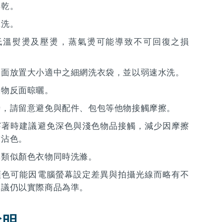
烘乾。
乾洗。
低溫熨燙及壓燙，蒸氣燙可能導致不可回復之損
反面放置大小適中之細網洗衣袋，並以弱速水洗。
衣物反面晾曬。
時，請留意避免與配件、包包等他物接觸摩擦。
穿著時建議避免深色與淺色物品接觸，減少因摩擦
致沾色。
與類似顏色衣物同時洗滌。
顏色可能因電腦螢幕設定差異與拍攝光線而略有不
建議仍以實際商品為準。
說明