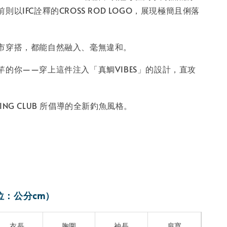
則以IFC詮釋的CROSS ROD LOGO，展現極簡且俐落
市穿搭，都能自然融入、毫無違和。
竿的你——穿上這件注入「真鯛VIBES」的設計，直攻
ISHING CLUB 所倡導的全新釣魚風格。
位：公分cm）
衣長
胸圍
袖長
肩寬