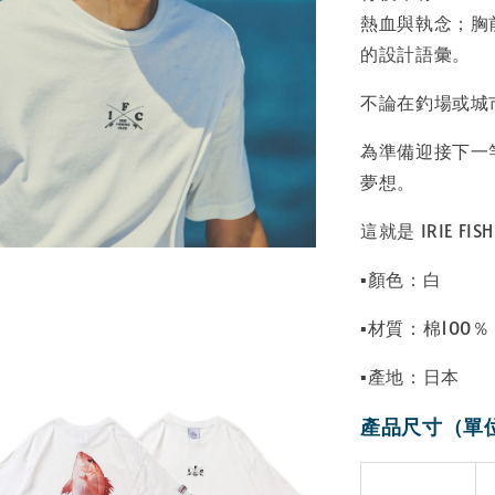
熱血與執念；胸前
的設計語彙。
不論在釣場或城
為準備迎接下一
夢想。
這就是 IRIE F
▪顏色：白
▪材質：棉100％
▪產地：日本
產品尺寸（單