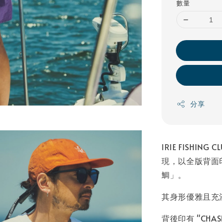
數量
分享
IRIE FISH
現，以全版背面
鯛」。
其身形優雅且充
背後印有 "CHAS