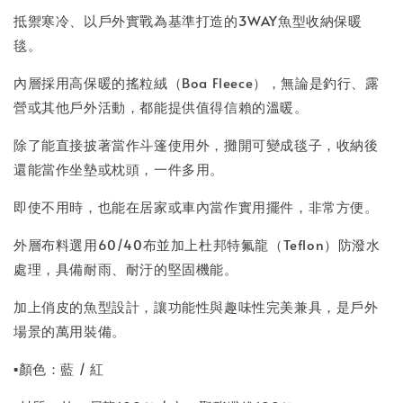
抵禦寒冷、以戶外實戰為基準打造的3WAY魚型收納保暖
毯。
內層採用高保暖的搖粒絨（Boa Fleece），無論是釣行、露
營或其他戶外活動，都能提供值得信賴的溫暖。
除了能直接披著當作斗篷使用外，攤開可變成毯子，收納後
還能當作坐墊或枕頭，一件多用。
即使不用時，也能在居家或車內當作實用擺件，非常方便。
外層布料選用60/40布並加上杜邦特氟龍（Teflon）防潑水
處理，具備耐雨、耐汙的堅固機能。
加上俏皮的魚型設計，讓功能性與趣味性完美兼具，是戶外
場景的萬用裝備。
▪顏色：藍 / 紅