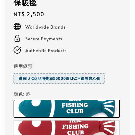
保暖毯
Regular
NT$ 2,500
price
Worldwide Brands
Secure Payments
Authentic Products
適用優惠
購買I.F.C商品消費滿$3000送I.F.C不織布袋乙個
顔色
: 藍