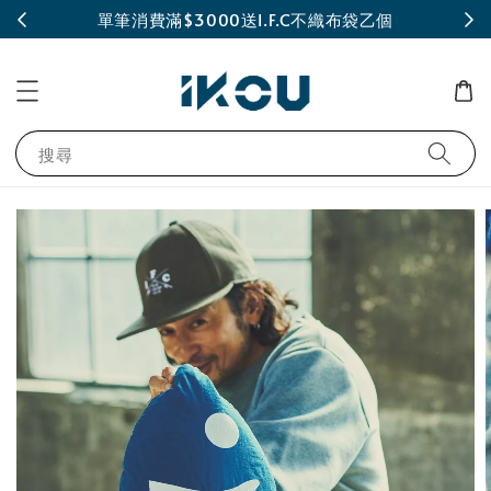
INE
單筆消費滿$3000送I.F.C不織布袋乙個
搜尋