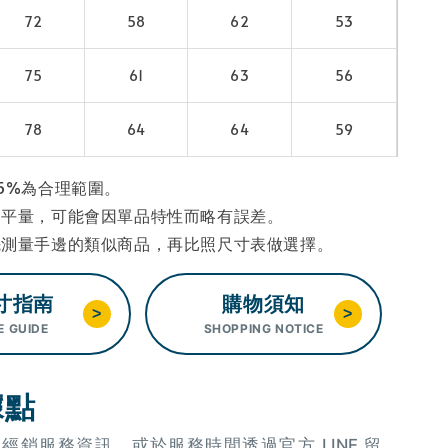
72
58
62
53
75
61
63
56
78
64
64
59
5%為合理範圍。
為平量，可能會因單品特性而略有誤差。
先測量手邊的類似商品，再比照尺寸表做選擇。
寸指南
購物須知
>
>
E GUIDE
SHOPPING NOTICE
據點
OU 經銷服務資訊，或於服務時間透過官方 LINE 留