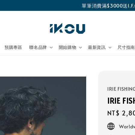
單筆消費滿$3000送I.F.C不織布袋乙個
預購專區
聯名品牌
開始購物
最新資訊
尺寸指
IRIE FISHIN
IRIE 
Regular
NT$ 2,8
price
World