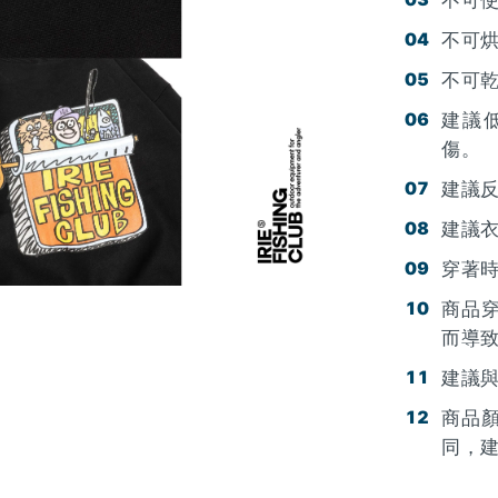
不可
不可
不可
建議
傷。
建議
建議
穿著
商品
而導
建議
商品
同，