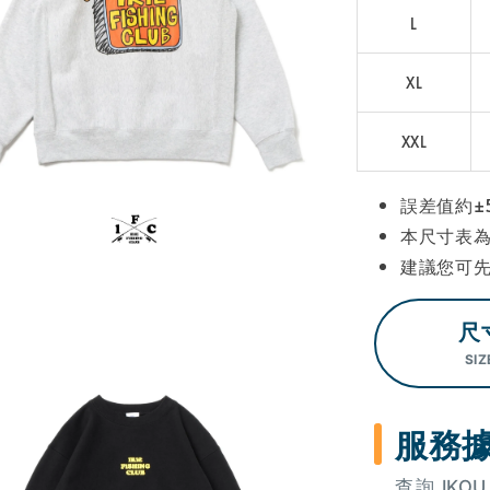
L
XL
XXL
誤差值約±
本尺寸表
建議您可
尺
SIZ
服務
查詢 IK