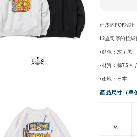
俏皮的POP設
12盎司厚的拉
▪顏色：灰 / 黑
▪材質：棉75％ 
▪產地：日本
產品尺寸（單
M