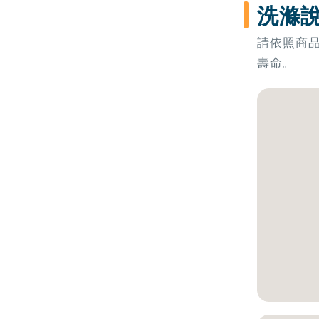
洗滌
請依照商
壽命。