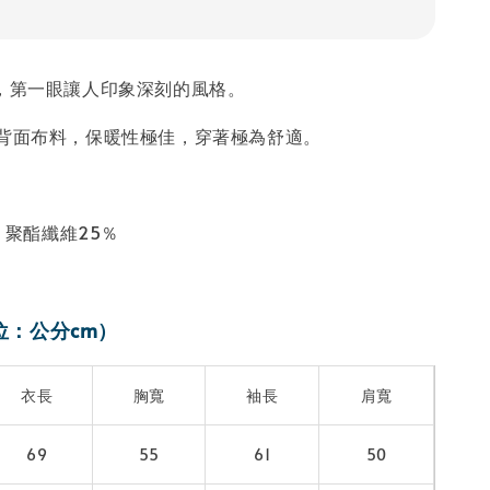
計，第一眼讓人印象深刻的風格。
絨背面布料，保暖性極佳，穿著極為舒適。
/ 聚酯纖維25％
位：公分cm）
衣長
胸寬
袖長
肩寬
69
55
61
50