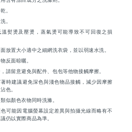
使用含有漂白成分之洗滌劑。
烘乾。
乾洗。
低溫熨燙及壓燙，蒸氣燙可能導致不可回復之損
反面放置大小適中之細網洗衣袋，並以弱速水洗。
衣物反面晾曬。
時，請留意避免與配件、包包等他物接觸摩擦。
穿著時建議避免深色與淺色物品接觸，減少因摩擦
致沾色。
與類似顏色衣物同時洗滌。
顏色可能因電腦螢幕設定差異與拍攝光線而略有不
建議仍以實際商品為準。