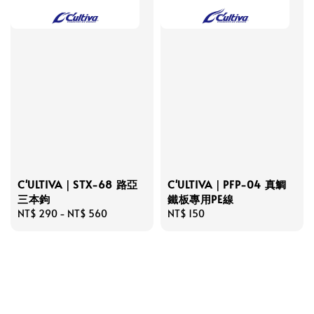
C'ULTIVA｜STX-68 路亞
C'ULTIVA｜PFP-04 真鯛
三本鉤
鐵板專用PE線
Regular
NT$ 290
-
NT$ 560
Regular
NT$ 150
price
price