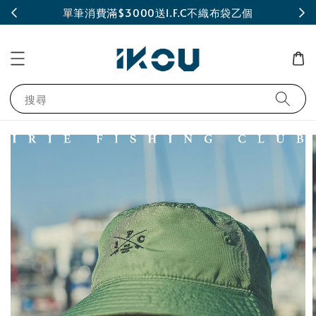
INE
單筆消費滿$3000送I.F.C不織布袋乙個
搜尋