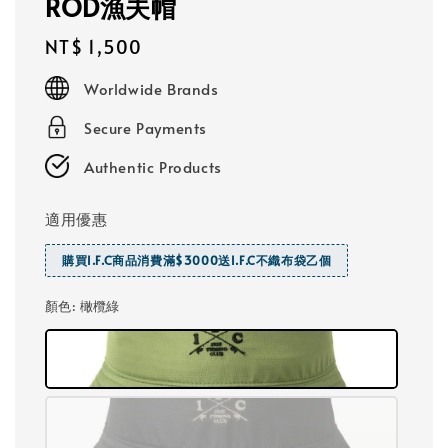
ROD漁夫帽
Regular
NT$ 1,500
price
Worldwide Brands
Secure Payments
Authentic Products
適用優惠
購買I.F.C商品消費滿$3000送I.F.C不織布袋乙個
顏色
: 橄欖綠