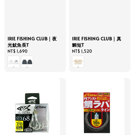
IRIE FISHING CLUB｜真
IRIE FISHING CLUB｜夜
鯛短T
光魷魚長T
Regular
NT$ 1,520
Regular
NT$ 1,690
price
price