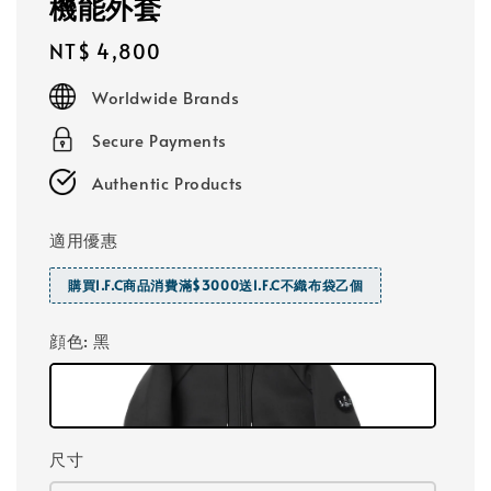
機能外套
Regular
NT$ 4,800
price
Worldwide Brands
Secure Payments
Authentic Products
適用優惠
購買I.F.C商品消費滿$3000送I.F.C不織布袋乙個
顔色
: 黑
尺寸