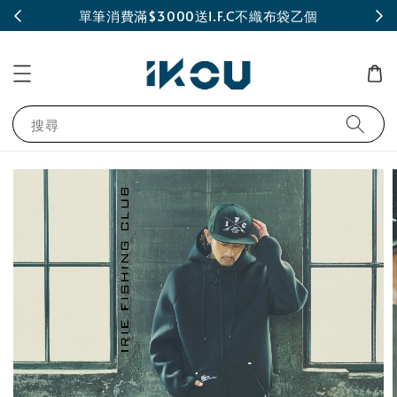
INE
單筆消費滿$3000送I.F.C不織布袋乙個
搜尋