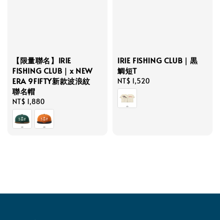
IRIE FISHING CLUB｜黒
【限量聯名】IRIE
鯛短T
FISHING CLUB｜x NEW
ERA 9FIFTY新款波浪紋
Regular
NT$ 1,520
聯名帽
price
Regular
NT$ 1,880
price