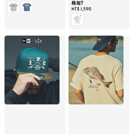
格短T
price
Regular
NT$ 1,590
price