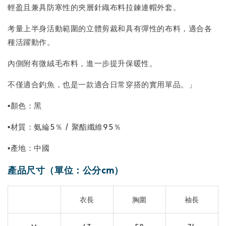
輕盈且兼具防寒性的夾層針織布料拉鍊連帽外套。
考量上半身活動範圍的立體剪裁和具有彈性的布料，適合各
種活躍動作。
內側附有微絨毛布料，進一步提升保暖性。
不僅適合釣魚，也是一款適合日常穿搭的實用單品。」
▪顏色：黑
▪材質：氨綸5％ / 聚酯纖維95％
▪產地：中國
產品尺寸（單位：公分cm）
衣長
胸圍
袖長