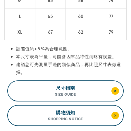
M
63
58
74
L
65
60
77
XL
67
62
79
誤差值約±5%為合理範圍。
本尺寸表為平量，可能會因單品特性而略有誤差。
建議您可先測量手邊的類似商品，再比照尺寸表做選
擇。
尺寸指南
>
SIZE GUIDE
購物須知
>
SHOPPING NOTICE