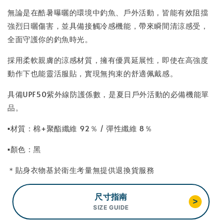
無論是在酷暑曝曬的環境中釣魚、戶外活動，皆能有效阻擋
強烈日曬傷害，並具備接觸冷感機能，帶來瞬間清涼感受，
全面守護你的釣魚時光。
採用柔軟親膚的涼感材質，擁有優異延展性，即使在高強度
動作下也能靈活服貼，實現無拘束的舒適佩戴感。
具備UPF50紫外線防護係數，是夏日戶外活動的必備機能單
品。
▪材質：棉+聚酯纖維 92％ / 彈性纖維 8％
▪顏色：黑
＊貼身衣物基於衛生考量無提供退換貨服務
尺寸指南
>
SIZE GUIDE