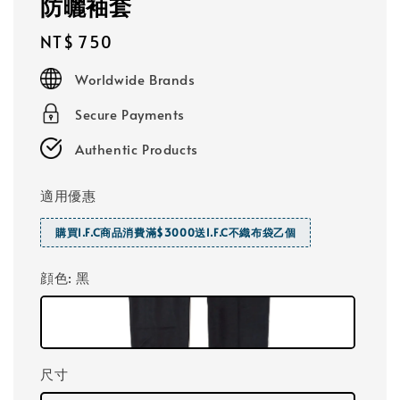
防曬袖套
Regular
NT$ 750
price
Worldwide Brands
Secure Payments
Authentic Products
適用優惠
購買I.F.C商品消費滿$3000送I.F.C不織布袋乙個
顔色
: 黑
尺寸