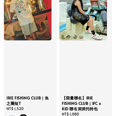
IRIE FISHING CLUB｜魚
【限量聯名】IRIE
之圈短T
FISHING CLUB｜IFC x
KID 聯名洞洞托特包
Regular
NT$ 1,520
price
Regular
NT$ 1,080