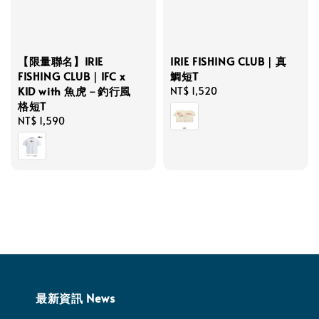
【限量聯名】IRIE
IRIE FISHING CLUB｜真
FISHING CLUB｜IFC x
鯛短T
KID with 魚虎－釣行風
Regular
NT$ 1,520
格短T
price
Regular
NT$ 1,590
price
最新資訊 News