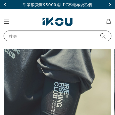
INE
單筆消費滿$3000送I.F.C不織布袋乙個
搜尋